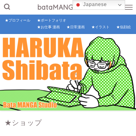
Japanese
bataMANGAstudio
★プロフィール
★ポートフォリオ
★お仕事 漫画
★日常漫画
★イラスト
★似顔絵
★ショップ